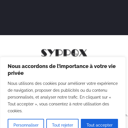
Nous accordons de l’importance à votre vie
Mentions légales
privée
Politique de confidentialité
Nous utilisons des cookies pour améliorer votre expérience
Politique des cookies
de navigation, proposer des publicités ou du contenu
personnalisés, et analyser notre trafic. En cliquant sur «
CGV
Tout accepter », vous consentez à notre utilisation des
cookies.
Copyright © 2026 Syppox Théatre - Site réalisé avec ♥ par
Agence
Point Com
Personnaliser
Tout rejeter
Tout accepter