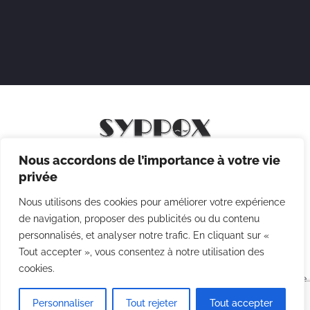
Nous accordons de l’importance à votre vie
Mentions légales
privée
Politique de confidentialité
Nous utilisons des cookies pour améliorer votre expérience
Politique des cookies
de navigation, proposer des publicités ou du contenu
personnalisés, et analyser notre trafic. En cliquant sur «
CGV
Tout accepter », vous consentez à notre utilisation des
cookies.
Copyright © 2026 Syppox Théatre - Site réalisé avec ♥ par
Agence
Point Com
Personnaliser
Tout rejeter
Tout accepter