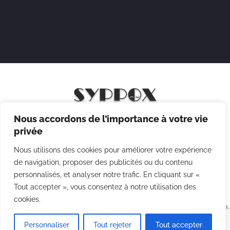
Nous accordons de l’importance à votre vie
Mentions légales
privée
Politique de confidentialité
Nous utilisons des cookies pour améliorer votre expérience
Politique des cookies
de navigation, proposer des publicités ou du contenu
personnalisés, et analyser notre trafic. En cliquant sur «
CGV
Tout accepter », vous consentez à notre utilisation des
cookies.
Copyright © 2026 Syppox Théatre - Site réalisé avec ♥ par
Agence
Point Com
Personnaliser
Tout rejeter
Tout accepter