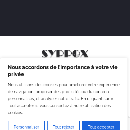
Nous accordons de l’importance à votre vie
Mentions légales
privée
Politique de confidentialité
Nous utilisons des cookies pour améliorer votre expérience
Politique des cookies
de navigation, proposer des publicités ou du contenu
personnalisés, et analyser notre trafic. En cliquant sur «
CGV
Tout accepter », vous consentez à notre utilisation des
cookies.
Copyright © 2026 Syppox Théatre - Site réalisé avec ♥ par
Agence
Point Com
Personnaliser
Tout rejeter
Tout accepter