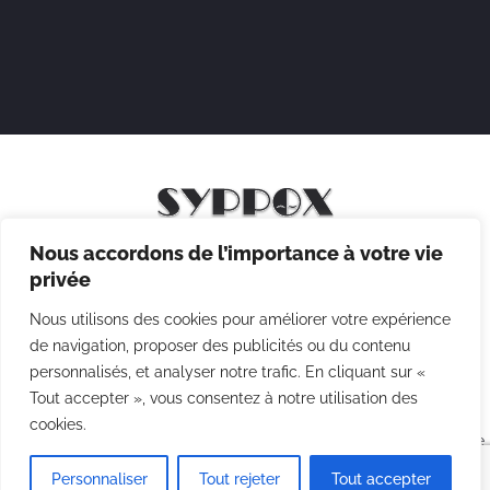
Nous accordons de l’importance à votre vie
Mentions légales
privée
Politique de confidentialité
Nous utilisons des cookies pour améliorer votre expérience
Politique des cookies
de navigation, proposer des publicités ou du contenu
personnalisés, et analyser notre trafic. En cliquant sur «
CGV
Tout accepter », vous consentez à notre utilisation des
cookies.
Copyright © 2026 Syppox Théatre - Site réalisé avec ♥ par
Agence
Point Com
Personnaliser
Tout rejeter
Tout accepter