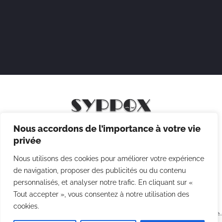
Nous accordons de l’importance à votre vie
Mentions légales
privée
Politique de confidentialité
Nous utilisons des cookies pour améliorer votre expérience
Politique des cookies
de navigation, proposer des publicités ou du contenu
personnalisés, et analyser notre trafic. En cliquant sur «
CGV
Tout accepter », vous consentez à notre utilisation des
cookies.
Copyright © 2026 Syppox Théatre - Site réalisé avec ♥ par
Agence